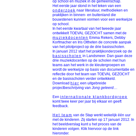
op school en muziek in de gemeenschap.
Het eerste jaar stond in het teken van een
onderzoek
naar literatuur, methodieken en
praktijken in binnen- en buitenland die
bouwstenen kunnen vormen voor een werkwijze
op school.
In het eerste kwartaal van het tweede jaar
ontwikkelt TOEVAL GEZOCHT samen met de
muziekdocenten
Emma Rekers, Debby
Korfmacher en Iris Oltheten de concrete aanpak
van het pilotproject op de drie basisscholen.
In januari 2012 start het praktijkonderzoek op de
basisscholen
in Landsmeer. Dan gaan deze
drie muziekdocenten op de scholen met hun
teams aan het werk in de kleutergroepen en
wordt de werkwijze op basis van documentatie en
reflectie door het team van TOEVAL GEZOCHT
en de basisscholen verder ontwikkeld.
Download
hier
een uitgebreide
projectbeschrijving van
Jong geleerd...
.
Een
internationale klankbordgroep
komt twee keer per jaar bij elkaar en geeft
feedback.
Het team
van de Stap werkt wekelijk één uur
met de kinderen. Zij starten op 17 januari 2012. In
het beeldverslag kunt u het proces van de
kinderen volgen. Klik hiervoor op de link
hieronder.