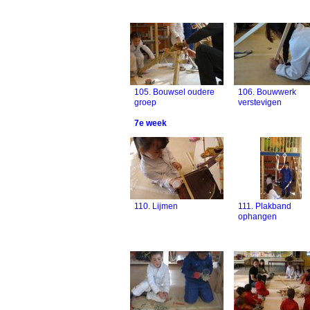
105. Bouwsel oudere
106. Bouwwerk
groep
verstevigen
7e week
110. Lijmen
111. Plakband
ophangen