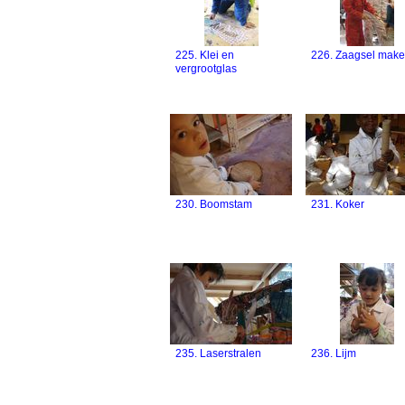
225. Klei en
226. Zaagsel mak
vergrootglas
230. Boomstam
231. Koker
235. Laserstralen
236. Lijm