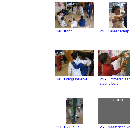
240. Kring
241. Gereedschap
245. Fotograferen-1
246. Timmeren aa
staand bord
VIDEO
250. PVC-buis
251. Naam schrijv