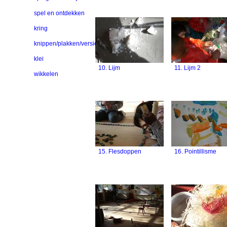
spel en ontdekken
kring
knippen/plakken/versieren
klei
10. Lijm
11. Lijm 2
wikkelen
15. Flesdoppen
16. Pointillisme