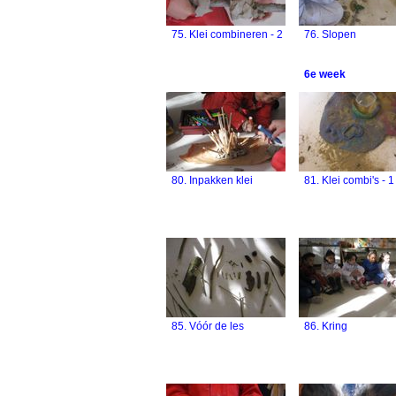
75. Klei combineren - 2
76. Slopen
6e week
80. Inpakken klei
81. Klei combi's - 1
85. Vóór de les
86. Kring