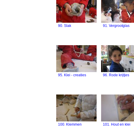
90. Slak
91. Vergrootglas
95. Klei - creaties
96. Rode krijtjes
100. Klemmen
101. Hout en klei