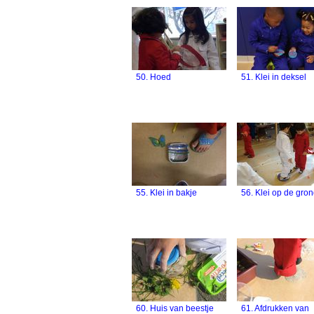
50. Hoed
51. Klei in deksel
55. Klei in bakje
56. Klei op de gro
60. Huis van beestje
61. Afdrukken van