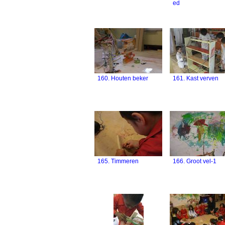
ed
160. Houten beker
161. Kast verven
165. Timmeren
166. Groot vel-1