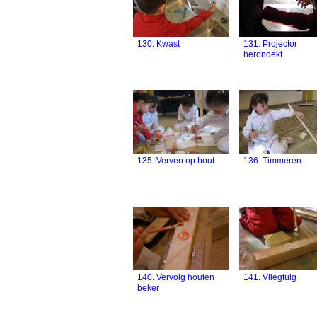
130. Kwast
131. Projector
herondekt
135. Verven op hout
136. Timmeren
140. Vervolg houten
141. Vliegtuig
beker