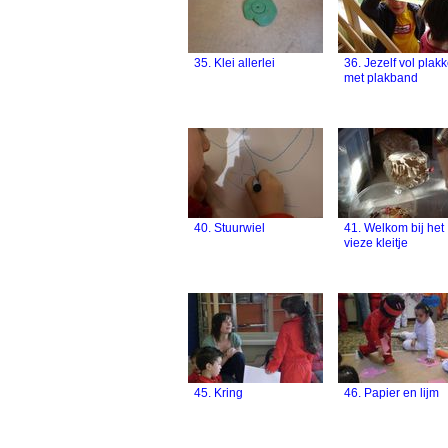
35. Klei allerlei
36. Jezelf vol plak
met plakband
40. Stuurwiel
41. Welkom bij het
vieze kleitje
45. Kring
46. Papier en lijm