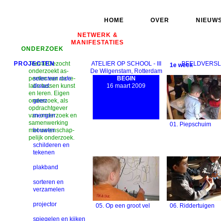
HOME
OVER
NIEUW
NETWERK &
MANIFESTATIES
ONDERZOEK
PROJECTEN
Toeval Gezocht
ATELIER OP SCHOOL - III
BEELDVERS
1e week
on­der­zoekt as­
De Wilgenstam, Rotterdam
pec­ten van de re­
selecteer rode
BEGIN
la­tie tus­sen kunst
draad:
16 maart 2009
en le­ren. Ei­gen
on­der­zoek, als
geen
op­dracht­ge­ver
van on­der­zoek en
mengen
sa­men­wer­king
01. Piepschuim
met we­ten­schap­
bouwen
pe­lijk on­der­zoek.
schilderen en
tekenen
plakband
sorteren en
verzamelen
projector
05. Op een groot vel
06. Riddertuigen
spiegelen en kijken