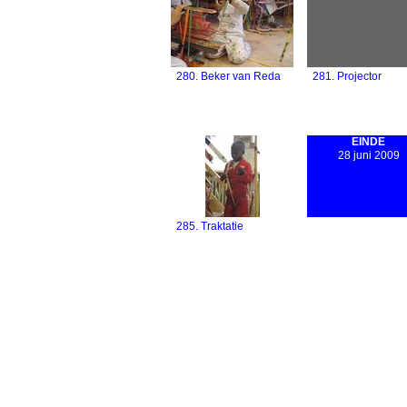
280. Beker van Reda
281. Projector
EINDE
28 juni 2009
285. Traktatie