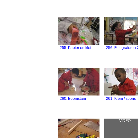
255. Papier en klei
256. Fotograferen-
260. Boomstam
261. Klem / spons
VIDEO